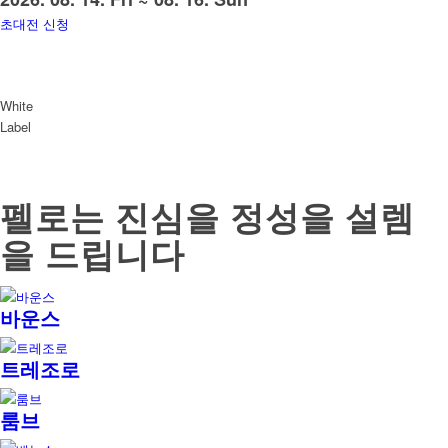
초대전 신청
White
Label
펠로는
진심을
정성을
설렘
을
드립니다
바운스
트레조로
룸브