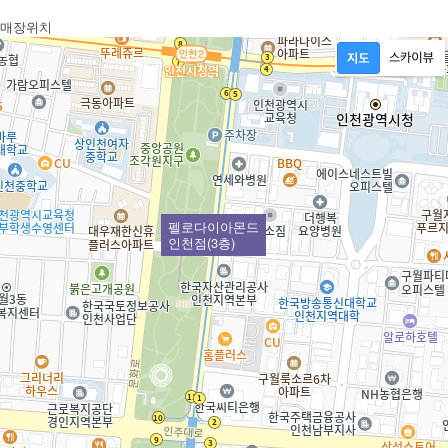
매장위치
펠로다이아몬드
인천점(3층)