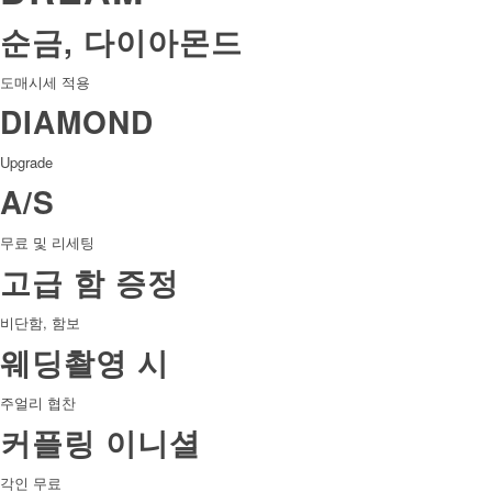
순금, 다이아몬드
도매시세 적용
DIAMOND
Upgrade
A/S
무료 및 리세팅
고급 함 증정
비단함, 함보
웨딩촬영 시
주얼리 협찬
커플링 이니셜
각인 무료