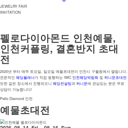
JEWELRY FAIR
INVITATION
펠로다이아몬드 인천예물,
인천커플링, 결혼반지 초대
전
2020년 부터 매주 토요일, 일요일 예물초대전이 인천시 구월동에서 열립니다.
전문적인
웨딩플래너
가 직접 동행하는 IWC
인천웨딩박람회
및
허니문초대전
또한 같은 장소에서 진행되오니
웨딩컨설팅
과
허니문
에 관심있는 분은 무료
상담이 가능합니다!
Pello Diamond 인천
예물초대전
2026. 08. 14. Fri ~ 08. 16. Sun